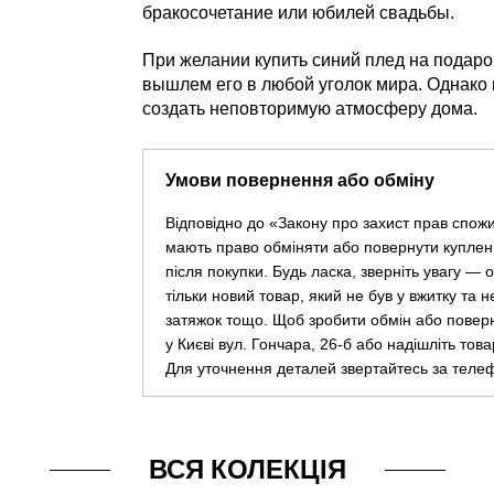
бракосочетание или юбилей свадьбы.
При желании купить синий плед на подаро
вышлем его в любой уголок мира. Однако 
создать неповторимую атмосферу дома.
Умови повернення або обміну
Відповідно до «Закону про захист прав спож
мають право обміняти або повернути куплен
після покупки. Будь ласка, зверніть увагу —
тільки новий товар, який не був у вжитку та 
затяжок тощо. Щоб зробити обмін або повер
у Києві вул. Гончара, 26-б або надішліть тов
Для уточнення деталей звертайтесь за теле
ВСЯ КОЛЕКЦІЯ