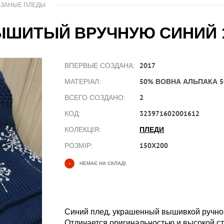
ЯЗАНЫЕ ПЛЕДЫ
ЫШИТЫЙ ВРУЧНУЮ СИНИЙ 1
2017
ВПЕРВЫЕ СОЗДАНА:
50% ВОВНА АЛЬПАКА 5
МАТЕРІАЛ:
2
ВСЕГО СОЗДАНО:
323971602001612
КОД:
ПЛЕДИ
КОЛЕКЦІЯ:
150Х200
РОЗМІР:
-
НЕМАЄ НА СКЛАДІ
Синий плед, украшенный вышивкой ручной
Отличается оригинальностью и высокой с