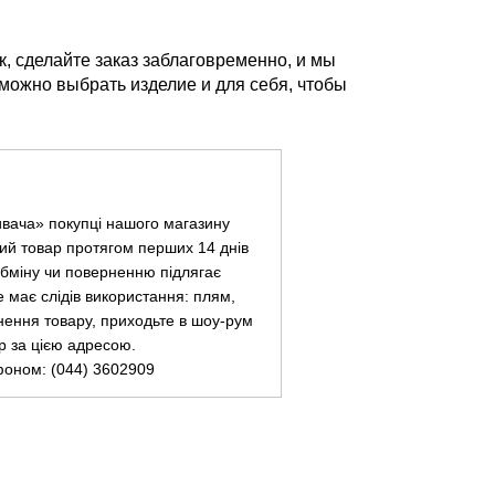
к, сделайте заказ заблаговременно, и мы
можно выбрать изделие и для себя, чтобы
ивача» покупці нашого магазину
ий товар протягом перших 14 днів
 обміну чи поверненню підлягає
не має слідів використання: плям,
нення товару, приходьте в шоу-рум
ар за цією адресою.
фоном: (044) 3602909