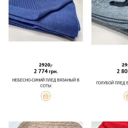
2920,-
29
2 774
2 80
грн.
НЕБЕСНО-СИНИЙ ПЛЕД ВЯЗАНЫЙ В
ГОЛУБОЙ ПЛЕД 
СОТЫ
КУПИТЬ
К