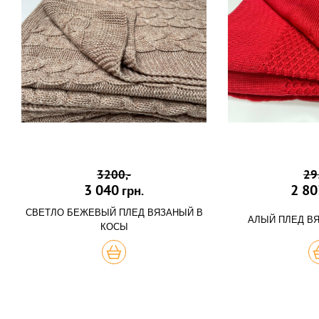
3200,-
29
3 040
2 80
грн.
СВЕТЛО БЕЖЕВЫЙ ПЛЕД ВЯЗАНЫЙ В
АЛЫЙ ПЛЕД В
КОСЫ
КУПИТЬ
К