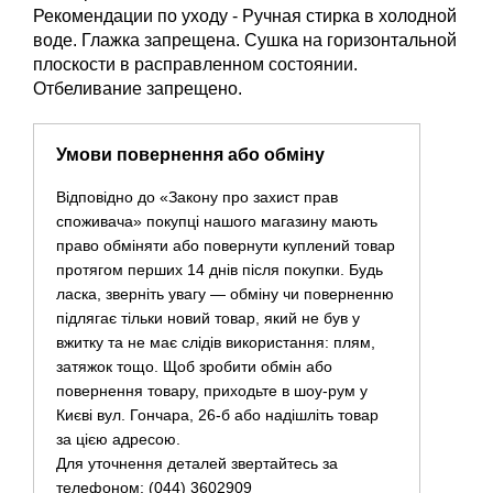
Рекомендации по уходу - Ручная стирка в холодной
воде. Глажка запрещена. Сушка на горизонтальной
плоскости в расправленном состоянии.
Отбеливание запрещено.
Умови повернення або обміну
Відповідно до «Закону про захист прав
споживача» покупці нашого магазину мають
право обміняти або повернути куплений товар
протягом перших 14 днів після покупки. Будь
ласка, зверніть увагу — обміну чи поверненню
підлягає тільки новий товар, який не був у
вжитку та не має слідів використання: плям,
затяжок тощо. Щоб зробити обмін або
повернення товару, приходьте в шоу-рум у
Києві вул. Гончара, 26-б або надішліть товар
за цією адресою.
Для уточнення деталей звертайтесь за
телефоном: (044) 3602909