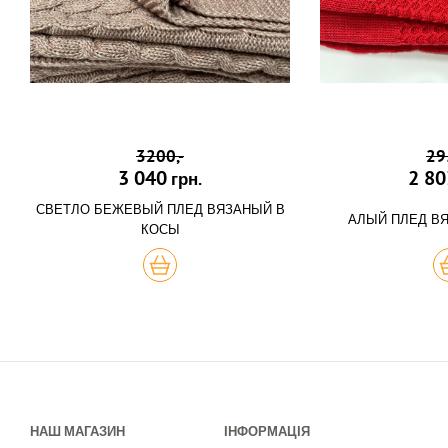
3200,-
29
3 040
2 80
грн.
СВЕТЛО БЕЖЕВЫЙ ПЛЕД ВЯЗАНЫЙ В
АЛЫЙ ПЛЕД В
КОСЫ
КУПИТЬ
К
НАШ МАГАЗИН
ІНФОРМАЦІЯ