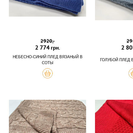
2920,-
29
2 774
2 80
грн.
НЕБЕСНО-СИНИЙ ПЛЕД ВЯЗАНЫЙ В
ГОЛУБОЙ ПЛЕД 
СОТЫ
КУПИТЬ
К