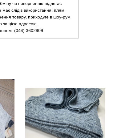
 обміну чи поверненню підлягає
не має слідів використання: плям,
нення товару, приходьте в шоу-рум
ар за цією адресою.
фоном: (044) 3602909