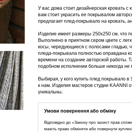
У вас дома стоит дизайнерская кровать с
вам стоит украсить ее покрывалом авторс
предлагает плед-покрывало на кровать, а
Изделие имеет размеры 250х250 см, что п
Выполнено в приятном сером цвете с лег
косы, чередующиеся с полосами гладью, ч
пледа-покрывала полностью оправдана к
времени на создание авторской работы. Т
подобном исполнении больше никогда не 
Выбирая, у кого купить плед покрывало в
к нам. Изделия мастеров студии KAANNI о
уникальны.
Умови повернення або обміну
Відповідно до «Закону про захист прав спож
мають право обміняти або повернути куплен