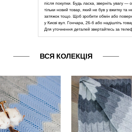
після покупки. Будь ласка, зверніть увагу —
тільки новий товар, який не був у вжитку та 
затяжок тощо. Щоб зробити обмін або повер
у Києві вул. Гончара, 26-б або надішліть тов
Для уточнення деталей звертайтесь за теле
ВСЯ КОЛЕКЦІЯ