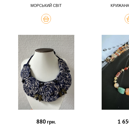
МОРСЬКИЙ СВІТ
КРИЖАНА
КУПИТЬ
К
880
1 65
грн.