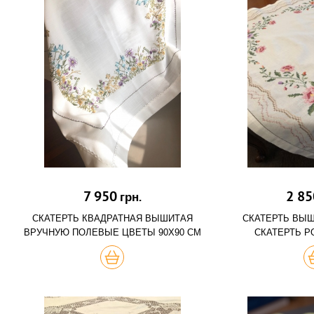
7 950
2 85
грн.
СКАТЕРТЬ КВАДРАТНАЯ ВЫШИТАЯ
СКАТЕРТЬ ВЫ
ВРУЧНУЮ ПОЛЕВЫЕ ЦВЕТЫ 90Х90 СМ
СКАТЕРТЬ Р
КУПИТЬ
К