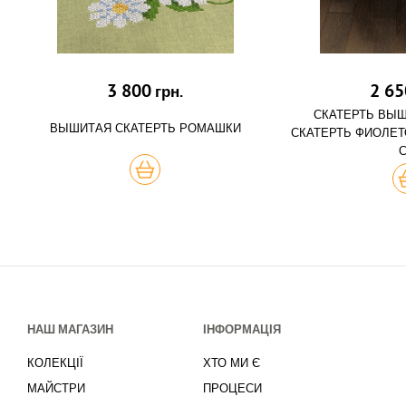
3 800
2 65
грн.
СКАТЕРТЬ ВЫ
ВЫШИТАЯ СКАТЕРТЬ РОМАШКИ
СКАТЕРТЬ ФИОЛЕТ
КУПИТЬ
К
НАШ МАГАЗИН
ІНФОРМАЦІЯ
КОЛЕКЦІЇ
ХТО МИ Є
МАЙСТРИ
ПРОЦЕСИ