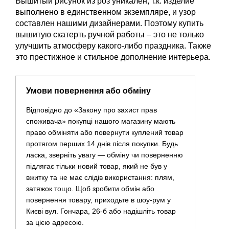
Вышитый рисунок из роз уникален, т.к. изделие
выполнено в единственном экземпляре, и узор
составлен нашими дизайнерами. Поэтому купить
вышитую скатерть ручной работы – это не только
улучшить атмосферу какого-либо праздника. Также
это престижное и стильное дополнение интерьера.
Умови повернення або обміну
Відповідно до «Закону про захист прав
споживача» покупці нашого магазину мають
право обміняти або повернути куплений товар
протягом перших 14 днів після покупки. Будь
ласка, зверніть увагу — обміну чи поверненню
підлягає тільки новий товар, який не був у
вжитку та не має слідів використання: плям,
затяжок тощо. Щоб зробити обмін або
повернення товару, приходьте в шоу-рум у
Києві вул. Гончара, 26-б або надішліть товар
за цією адресою.