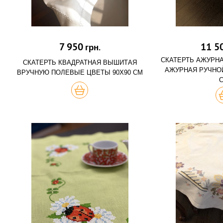
7 950
11 5
грн.
СКАТЕРТЬ АЖУРН
СКАТЕРТЬ КВАДРАТНАЯ ВЫШИТАЯ
АЖУРНАЯ РУЧНОЙ
ВРУЧНУЮ ПОЛЕВЫЕ ЦВЕТЫ 90Х90 СМ
КУПИТЬ
К