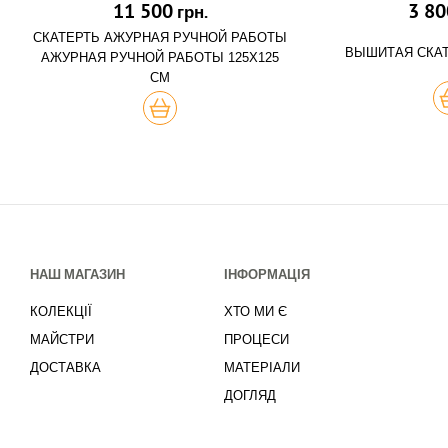
11 500
3 80
грн.
СКАТЕРТЬ АЖУРНАЯ РУЧНОЙ РАБОТЫ
ВЫШИТАЯ СКА
АЖУРНАЯ РУЧНОЙ РАБОТЫ 125Х125
СМ
К
КУПИТЬ
НАШ МАГАЗИН
ІНФОРМАЦІЯ
КОЛЕКЦІЇ
ХТО МИ Є
МАЙСТРИ
ПРОЦЕСИ
ДОСТАВКА
МАТЕРІАЛИ
ДОГЛЯД