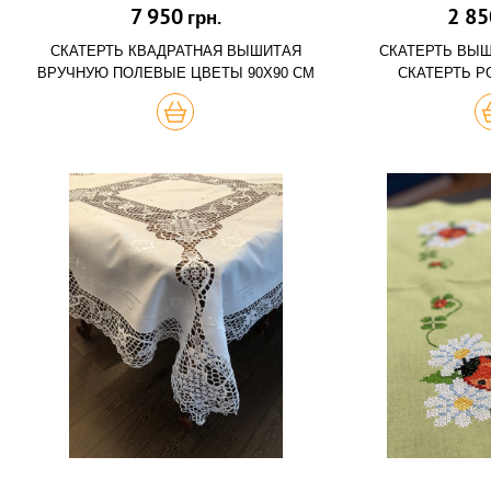
7 950
2 85
грн.
СКАТЕРТЬ КВАДРАТНАЯ ВЫШИТАЯ
СКАТЕРТЬ ВЫ
ВРУЧНУЮ ПОЛЕВЫЕ ЦВЕТЫ 90Х90 СМ
СКАТЕРТЬ Р
КУПИТЬ
К